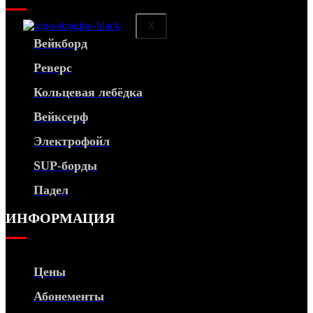
X
Вейкборд
Реверс
Кольцевая лебёдка
Вейксерф
Электрофойл
SUP-борды
Падел
ИНФОРМАЦИЯ
Цены
Абонементы